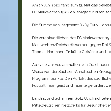
Am 19.Juni 2026 fand zum 13. Mal das belieb
FC Markwerben 1926 e.V. sorgte für einen seh
Die Summe von insgesamt 8.783 Euro – darun
Die Verantwortlichen des FC Markwerben 1926 
Markwerben/Reichardtswerben gegen Rot Wei
Thomas Hartmann für kühle Getränke und Le
Ab 17:00 Uhr versammelten sich Zuschaueri
Weise von der Sachsen-Anhaltischen Krebsge
Programmpunkte. Den Auftakt des sportlichen
Fußball, Teamgeist und Talente gefördert we
Landrat und Schirmherr Götz Ulrich richtet
Mitteldeutschen Netzwerks für Gesundheit e.V