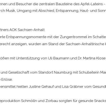
nnen und Besucher die zentralen Bausteine des Apfel-Lateins 
rch Musik, Umgang mit Abschied, Entspannung, Haut- und Sonn
rtners AOK Sachsen-Anhalt
ntierte Entspannungsmomente mit der Zungentrommel im Schatt
recht anzeigen, wurden am Stand der Sachsen-Anhaltinische K
ßen mit Unterstützung von Uli Baumann und Dr. Martina Klose p
 und Gesellschaft vom Standort Naumburg mit Schulleiterin Ma
 Erlöse.
smittel hielten Justine Gehauf und Lisa Gräbner vom Gesundh
eproduktion Schmölln und Zorbau sorgten für gesunde Snack