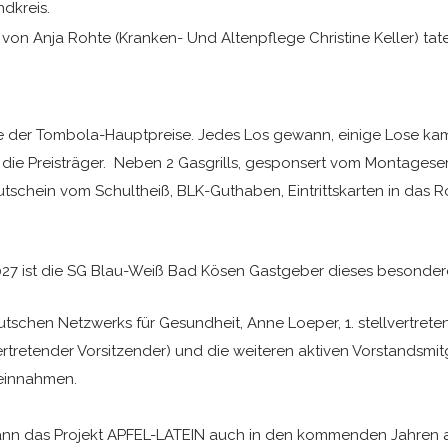
dkreis.
n Anja Rohte (Kranken- Und Altenpflege Christine Keller) tate
 der Tombola-Hauptpreise. Jedes Los gewann, einige Lose kam
e die Preisträger. Neben 2 Gasgrills, gesponsert vom Montage
utschein vom Schultheiß, BLK-Guthaben, Eintrittskarten in das
 2027 ist die SG Blau-Weiß Bad Kösen Gastgeber dieses besonder
utschen Netzwerks für Gesundheit, Anne Loeper, 1. stellvertret
llvertretender Vorsitzender) und die weiteren aktiven Vorstandsmi
einnahmen.
 das Projekt APFEL-LATEIN auch in den kommenden Jahren an 