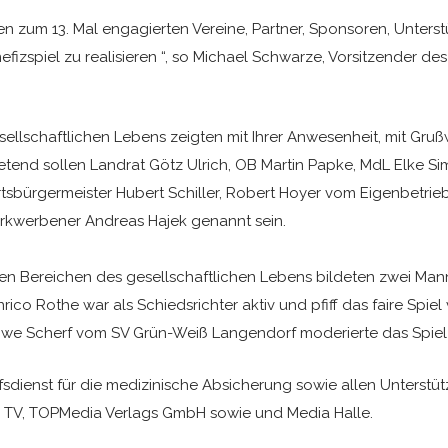
hen zum 13. Mal engagierten Vereine, Partner, Sponsoren, Unters
zspiel zu realisieren “, so Michael Schwarze, Vorsitzender de
sellschaftlichen Lebens zeigten mit Ihrer Anwesenheit, mit Gru
etend sollen Landrat Götz Ulrich, OB Martin Papke, MdL Elke Si
ürgermeister Hubert Schiller, Robert Hoyer vom Eigenbetrieb S
rkwerbener Andreas Hajek genannt sein.
nen Bereichen des gesellschaftlichen Lebens bildeten zwei Ma
rico Rothe war als Schiedsrichter aktiv und pfiff das faire Spi
-Uwe Scherf vom SV Grün-Weiß Langendorf moderierte das Spiel 
fsdienst für die medizinische Absicherung sowie allen Unterst
l TV, TOPMedia Verlags GmbH sowie und Media Halle.