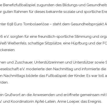
te Benefizfußballspiel zugunsten des Bildungs-und Gesundheitsp
r guten Rahmen für dieses bekannte soziale und sportliche Erei
ter 658 Euro Tombolaerlöse – steht dem Gesundheitsprojekt A
e.V. sorgten für eine freundlich-sportliche Stimmung und organ
ß Weißenfels, schattige Sitzplätze, eine Hüpfburg und der 
ckereien.
nnen und Zuschauer, Unterstützerinnen und Unterstützer sowie
sellschaft e.V. moderierte den Nachmittag und informierte die
 Nachmittags bildete das Fußballspiel der Kinder. Es war toll
rden.
e ein Grußwort an die Anwesenden und eröffnete gemeinsam mit 
. und Koordinatorin Apfel-Latein, Anne Loeper, das Ereignis.