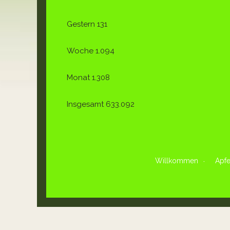
Gestern
131
Woche
1.094
Monat
1.308
Insgesamt
633.092
Willkommen
Apfe